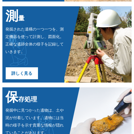
測
量
発掘された遺構の一つ一つを、測
定
機器を使って計測し、図面化。
正確な遺跡全体の様子を記録して
いきます。
詳しく見る
保
存処理
発掘中に見つかった遺物は、土や
泥
が付着しています。遺物には当
時の
様子を示す貴重な情報が隠れ
ている
ことがあります。