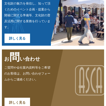
文化財の魅力を発信し、知って頂
く
ためのイベント企画・提案から
開催
に関する準備等、文化財の普
及活用
に関する業務を行っていま
す。
詳しく見る
問
お
い合わせ
ご質問や会社案内資料等をご希望
の
お客様は、お問い合わせフォー
ム
からご連絡ください。
詳しく見る