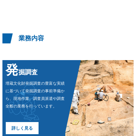
業務内容
発
掘調査
埋蔵文化財発掘調査の豊富な実績
に
基づいて発掘調査の事前準備か
ら、
現地作業、調査員派遣や調査
全般
の業務を行っています。
詳しく見る