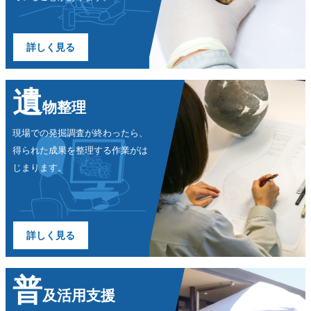
詳しく見る
遺
物整理
現場での発掘調査が終わったら、
得られた成果を整理する作業が
は
じまります。
詳しく見る
普
及活用支援